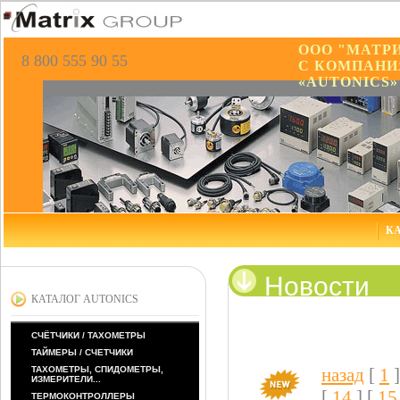
ООО "МАТР
8 800 555 90 55
С КОМПАНИ
«AUTONICS»
КА
Новости
КАТАЛОГ AUTONICS
СЧЁТЧИКИ / ТАХОМЕТРЫ
ТАЙМЕРЫ / СЧЕТЧИКИ
ТАХОМЕТРЫ, СПИДОМЕТРЫ,
назад
[
1
]
ИЗМЕРИТЕЛИ...
[
14
] [
15
ТЕРМОКОНТРОЛЛЕРЫ