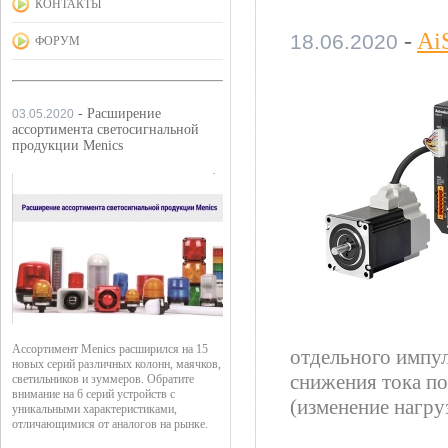
КОНТАКТЫ
-
Ai
18.06.2020
ФОРУМ
- Расширение
03.05.2020
ассортимента светосигнальной
продукции Menics
Ассортимент Menics расширился на 15
отдельного импул
новых серий различных колонн, маячков,
снижения тока по
светильников и зуммеров. Обратите
внимание на 6 серий устройств с
(изменение нагру
уникальными характеристиками,
отличающимися от аналогов на рынке.