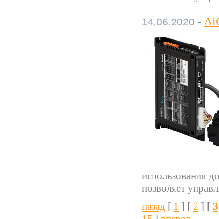
-
Ai
14.06.2020
использования д
позволяет управл
назад
[
1
] [
2
]
[
3
15
]
вперед