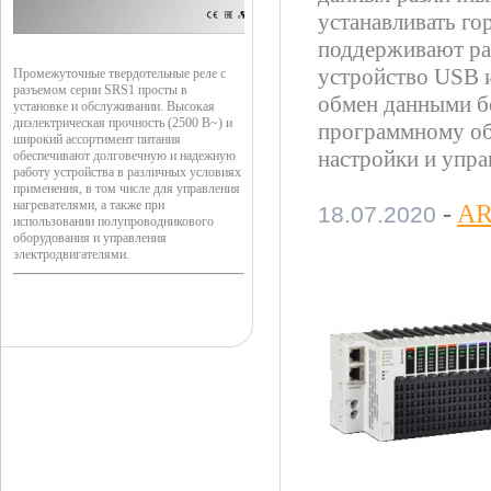
устанавливать го
поддерживают раз
устройство USB и
Промежуточные твердотельные реле с
разъемом серии SRS1 просты в
обмен данными б
установке и обслуживании. Высокая
диэлектрическая прочность (2500 В~) и
программному об
широкий ассортимент питания
настройки и упра
обеспечивают долговечную и надежную
работу устройства в различных условиях
применения, в том числе для управления
нагревателями, а также при
-
AR
18.07.2020
использовании полупроводникового
оборудования и управления
электродвигателями.