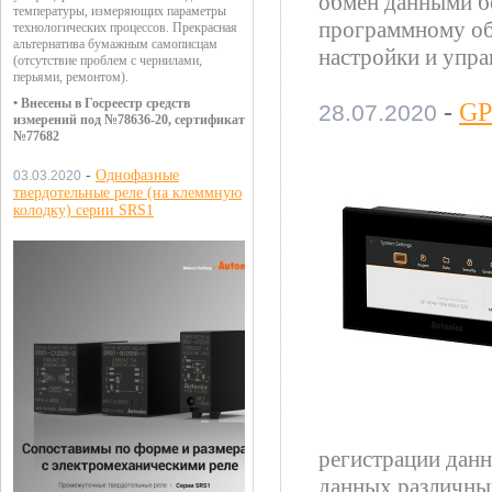
обмен данными б
температуры, измеряющих параметры
программному об
технологических процессов. Прекрасная
альтернатива бумажным самописцам
настройки и упра
(отсутствие проблем с чернилами,
перьями, ремонтом).
• Внесены в Госреестр средств
-
GP
28.07.2020
измерений под №78636-20, сертификат
№77682
-
Однофазные
03.03.2020
твердотельные реле (на клеммную
колодку) серии SRS1
регистрации данн
данных различных