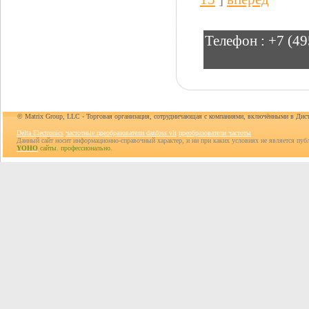
Телефон :
+7 (49
© Matrix Group, LLC - Торговая организация, сотрудничающая с компаниями, включёнными в Дис
Delta Electronics
частотные преобразователи danfoss vlt
преобразователи частоты
Данный сайт носит информационно-справочный характер, и ни при каких условиях не является пуб
YOHO
сайты. профессионально.