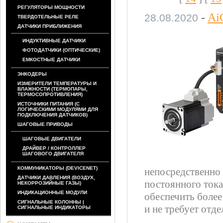
РЕГУЛЯТОРЫ МОЩНОСТИ
-
Ai
28.08.2020
ТВЕРДОТЕЛЬНЫЕ РЕЛЕ
ДАТЧИКИ ПРИБЛИЖЕНИЯ
ИНДУКТИВНЫЕ ДАТЧИКИ
ФОТОДАТЧИКИ (ОПТИЧЕСКИЕ)
ЕМКОСТНЫЕ ДАТЧИКИ
ЭНКОДЕРЫ
ИЗМЕРИТЕЛИ ТЕМПЕРАТУРЫ И
ВЛАЖНОСТИ (ТЕРМОПАРЫ,
ТЕРМОСОПРОТИВЛЕНИЯ)
ИСТОЧНИКИ ПИТАНИЯ (С
ЛОГИЧЕСКИМИ МОДУЛЯМИ ДЛЯ
ПОДКЛЮЧЕНИЯ ДАТЧИКОВ)
ШАГОВЫЕ ПРИВОДЫ
ШАГОВЫЕ ДВИГАТЕЛИ
ДРАЙВЕР / КОНТРОЛЛЕР
ШАГОВОГО ДВИГАТЕЛЯ
КОММУНИКАТОРЫ (DEVICENET)
непосредственно 
ДАТЧИКИ ДАВЛЕНИЯ (ВОЗДУХ,
постоянного тока
НЕКОРРОЗИЙНЫЕ ГАЗЫ)
ИНДИКАЦИОННЫЕ МОДУЛИ
обеспечить боле
СИГНАЛЬНЫЕ КОЛОННЫ |
и не требует отд
СИГНАЛЬНЫЕ ИНДИКАТОРЫ