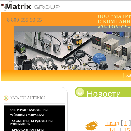
ООО "МАТР
8 800 555 90 55
С КОМПАНИ
«AUTONICS»
КА
Новости
КАТАЛОГ AUTONICS
СЧЁТЧИКИ / ТАХОМЕТРЫ
ТАЙМЕРЫ / СЧЕТЧИКИ
ТАХОМЕТРЫ, СПИДОМЕТРЫ,
назад
[
1
ИЗМЕРИТЕЛИ...
[
14
] [
15
ТЕРМОКОНТРОЛЛЕРЫ