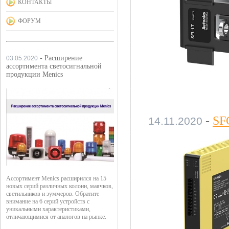
КОНТАКТЫ
ФОРУМ
- Расширение
03.05.2020
ассортимента светосигнальной
продукции Menics
-
SF
14.11.2020
Ассортимент Menics расширился на 15
новых серий различных колонн, маячков,
светильников и зуммеров. Обратите
внимание на 6 серий устройств с
уникальными характеристиками,
отличающимися от аналогов на рынке.