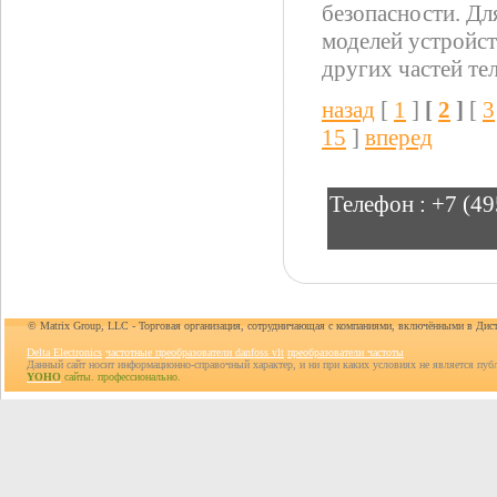
безопасности. Дл
моделей устройст
других частей тел
назад
[
1
]
[
2
]
[
3
15
]
вперед
Телефон :
+7 (49
© Matrix Group, LLC - Торговая организация, сотрудничающая с компаниями, включёнными в Дис
Delta Electronics
частотные преобразователи danfoss vlt
преобразователи частоты
Данный сайт носит информационно-справочный характер, и ни при каких условиях не является пуб
YOHO
сайты. профессионально.