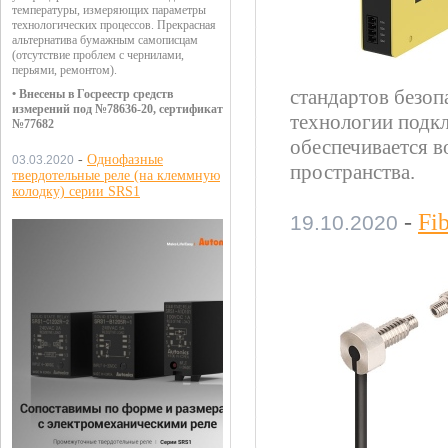
температуры, измеряющих параметры
технологических процессов. Прекрасная
альтернатива бумажным самописцам
(отсутствие проблем с чернилами,
перьями, ремонтом).
стандартов безоп
• Внесены в Госреестр средств
измерений под №78636-20, сертификат
технологии подк
№77682
обеспечивается в
-
Однофазные
03.03.2020
пространства.
твердотельные реле (на клеммную
колодку) серии SRS1
-
Fib
19.10.2020