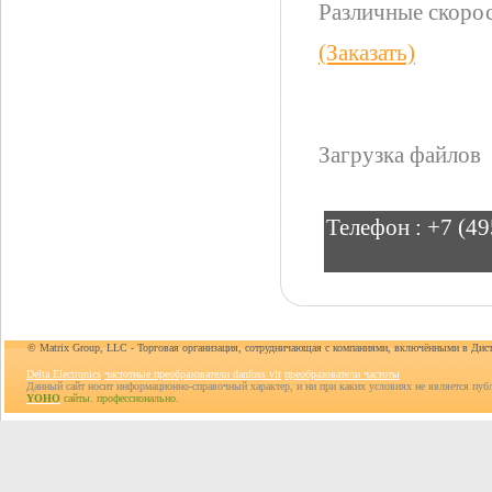
Различные скорос
(Заказать)
Загрузка файлов
Телефон :
+7 (49
© Matrix Group, LLC - Торговая организация, сотрудничающая с компаниями, включёнными в Дис
Delta Electronics
частотные преобразователи danfoss vlt
преобразователи частоты
Данный сайт носит информационно-справочный характер, и ни при каких условиях не является пуб
YOHO
сайты. профессионально.