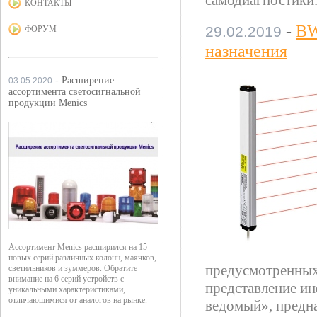
самодиагностики
КОНТАКТЫ
-
BW
29.02.2019
ФОРУМ
назначения
- Расширение
03.05.2020
ассортимента светосигнальной
продукции Menics
Ассортимент Menics расширился на 15
новых серий различных колонн, маячков,
предусмотренных 
светильников и зуммеров. Обратите
внимание на 6 серий устройств с
представление и
уникальными характеристиками,
отличающимися от аналогов на рынке.
ведомый», предна