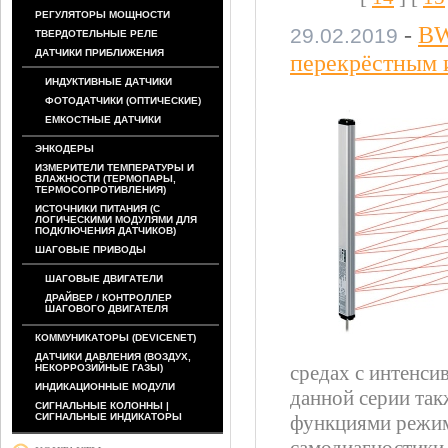
РЕГУЛЯТОРЫ МОЩНОСТИ
-
BW
29.02.2019
ТВЕРДОТЕЛЬНЫЕ РЕЛЕ
ДАТЧИКИ ПРИБЛИЖЕНИЯ
перекрёстным 
ИНДУКТИВНЫЕ ДАТЧИКИ
ФОТОДАТЧИКИ (ОПТИЧЕСКИЕ)
ЕМКОСТНЫЕ ДАТЧИКИ
ЭНКОДЕРЫ
ИЗМЕРИТЕЛИ ТЕМПЕРАТУРЫ И
ВЛАЖНОСТИ (ТЕРМОПАРЫ,
ТЕРМОСОПРОТИВЛЕНИЯ)
ИСТОЧНИКИ ПИТАНИЯ (С
ЛОГИЧЕСКИМИ МОДУЛЯМИ ДЛЯ
ПОДКЛЮЧЕНИЯ ДАТЧИКОВ)
ШАГОВЫЕ ПРИВОДЫ
ШАГОВЫЕ ДВИГАТЕЛИ
ДРАЙВЕР / КОНТРОЛЛЕР
ШАГОВОГО ДВИГАТЕЛЯ
КОММУНИКАТОРЫ (DEVICENET)
ДАТЧИКИ ДАВЛЕНИЯ (ВОЗДУХ,
средах с интенс
НЕКОРРОЗИЙНЫЕ ГАЗЫ)
ИНДИКАЦИОННЫЕ МОДУЛИ
данной серии та
СИГНАЛЬНЫЕ КОЛОННЫ |
СИГНАЛЬНЫЕ ИНДИКАТОРЫ
функциями режим