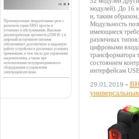
32 модулей други
модулей). До 16 
и, таким образом
Промежуточные твердотельные реле с
Модульность поз
разъемом серии SRS1 просты в
установке и обслуживании. Высокая
имеющиеся требо
диэлектрическая прочность (2500 В~) и
различных типов:
широкий ассортимент питания
обеспечивают долговечную и надежную
цифровыми входам
работу устройства в различных условиях
применения, в том числе для управления
трансформатора т
нагревателями, а также при
состоянием конт
использовании полупроводникового
оборудования и управления
интерфейсам USB
электродвигателями.
-
BH
29.01.2019
универсальным