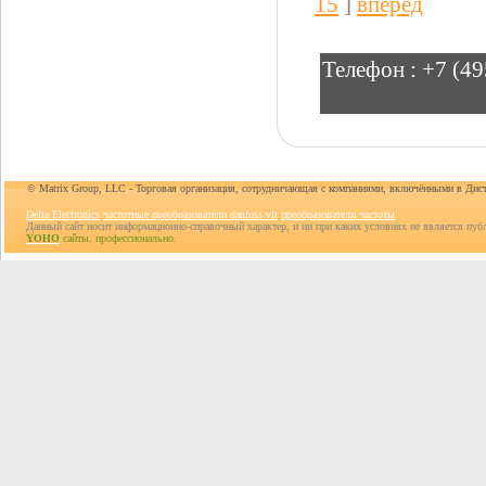
15
]
вперед
Телефон :
+7 (49
© Matrix Group, LLC - Торговая организация, сотрудничающая с компаниями, включёнными в Дис
Delta Electronics
частотные преобразователи danfoss vlt
преобразователи частоты
Данный сайт носит информационно-справочный характер, и ни при каких условиях не является пуб
YOHO
сайты. профессионально.