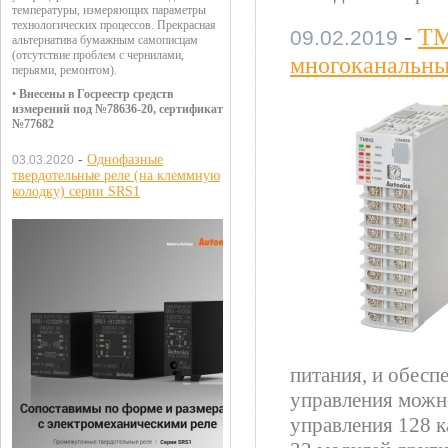
температуры, измеряющих параметры
технологических процессов. Прекрасная
-
TM
09.02.2019
альтернатива бумажным самописцам
(отсутствие проблем с чернилами,
многоканальны
перьями, ремонтом).
• Внесены в Госреестр средств
измерений под №78636-20, сертификат
№77682
-
Однофазные
03.03.2020
твердотельные реле (на клеммную
колодку) серии SRS1
питания, и обесп
управления можно
управления 128 