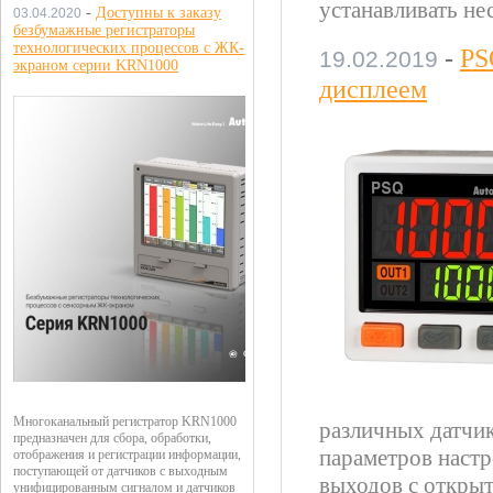
устанавливать не
-
Доступны к заказу
03.04.2020
безбумажные регистраторы
технологических процессов с ЖК-
-
PS
19.02.2019
экраном серии KRN1000
дисплеем
Многоканальный регистратор KRN1000
различных датчи
предназначен для сбора, обработки,
параметров настр
отображения и регистрации информации,
поступающей от датчиков с выходным
выходов с откры
унифицированным сигналом и датчиков