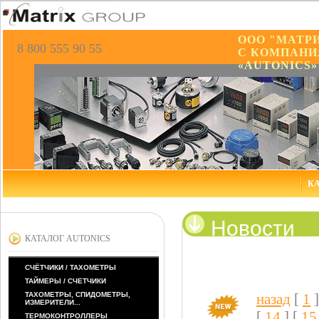
ООО "МАТР
8 800 555 90 55
С КОМПАНИ
«AUTONICS»
КА
Новости
КАТАЛОГ AUTONICS
СЧЁТЧИКИ / ТАХОМЕТРЫ
ТАЙМЕРЫ / СЧЕТЧИКИ
ТАХОМЕТРЫ, СПИДОМЕТРЫ,
назад
[
1
]
ИЗМЕРИТЕЛИ...
[
14
] [
15
ТЕРМОКОНТРОЛЛЕРЫ