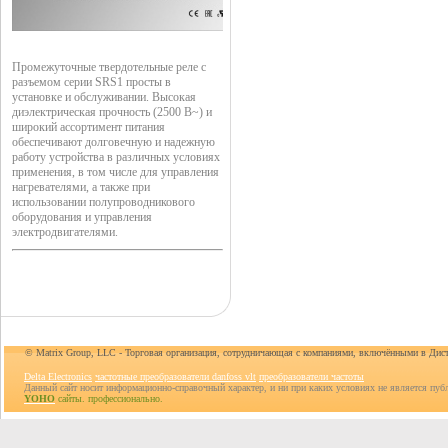
Промежуточные твердотельные реле с
разъемом серии SRS1 просты в
установке и обслуживании. Высокая
диэлектрическая прочность (2500 В~) и
широкий ассортимент питания
обеспечивают долговечную и надежную
работу устройства в различных условиях
применения, в том числе для управления
нагревателями, а также при
использовании полупроводникового
оборудования и управления
электродвигателями.
© Matrix Group, LLC - Торговая организация, сотрудничающая с компаниями, включёнными в Дис
Delta Electronics
частотные преобразователи danfoss vlt
преобразователи частоты
Данный сайт носит информационно-справочный характер, и ни при каких условиях не является пуб
YOHO
сайты. профессионально.