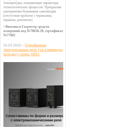
температуры, измеряющих параметры
технологических процессов. Прекрасная
альтернатива бумажным самописцам
(отсутствие проблем с чернилами,
перьями, ремонтом).
• Внесены в Госреестр средств
измерений под №78636-20, сертификат
№77682
-
Однофазные
03.03.2020
твердотельные реле (на клеммную
колодку) серии SRS1