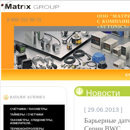
ООО "МАТР
8 800 555 90 55
С КОМПАНИ
«AUTONICS»
КА
Новости
КАТАЛОГ AUTONICS
[ 29.06.2013 ]
СЧЁТЧИКИ / ТАХОМЕТРЫ
ТАЙМЕРЫ / СЧЕТЧИКИ
Барьерные датч
ТАХОМЕТРЫ, СПИДОМЕТРЫ,
ИЗМЕРИТЕЛИ...
Серии BWC
ТЕРМОКОНТРОЛЛЕРЫ