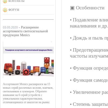
КОНТАКТЫ
▣ Особенности
ФОРУМ
• Подавление вли
накаливания и др.
- Расширение
03.05.2020
ассортимента светосигнальной
продукции Menics
• Дождь и пыль п
• Предотвращени
частоты излучаем
• Функция опреде
• Функция самод
Ассортимент Menics расширился на 15
новых серий различных колонн, маячков,
• Увеличенное ра
светильников и зуммеров. Обратите
внимание на 6 серий устройств с
уникальными характеристиками,
отличающимися от аналогов на рынке.
• Степень защиты