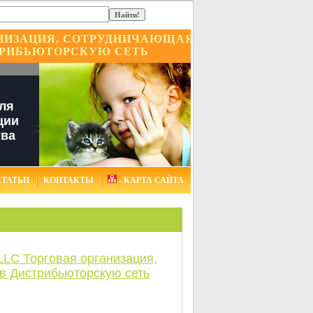
ГАНИЗАЦИЯ, СОТРУДНИЧАЮЩАЯ
ТРИБЬЮТОРСКУЮ СЕТЬ
ля
ции
тва
СТАТЬИ
КОНТАКТЫ
- КАРТА САЙТА
LLC Торговая организация,
в Дистрибьюторскую сеть