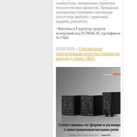
температуры, измеряющих параметры
технологических процессов. Прекрасная
альтернатива бумажным самописцам
(отсутствие проблем с чернилами,
перьями, ремонтом).
• Внесены в Госреестр средств
измерений под №78636-20, сертификат
№77682
-
Однофазные
03.03.2020
твердотельные реле (на клеммную
колодку) серии SRS1