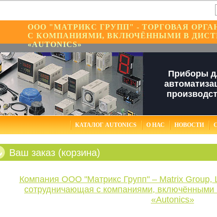
ООО "МАТРИКС ГРУПП" - ТОРГОВАЯ ОР
С КОМПАНИЯМИ, ВКЛЮЧЁННЫМИ В ДИС
«AUTONICS»
Приборы д
автоматиза
производс
КАТАЛОГ AUTONICS
О НАС
НОВОСТИ
Ваш заказ (корзина)
Компания OOO "Матрикс Групп" – Matrix Group, 
сотрудничающая с компаниями, включёнными 
«Autonics»