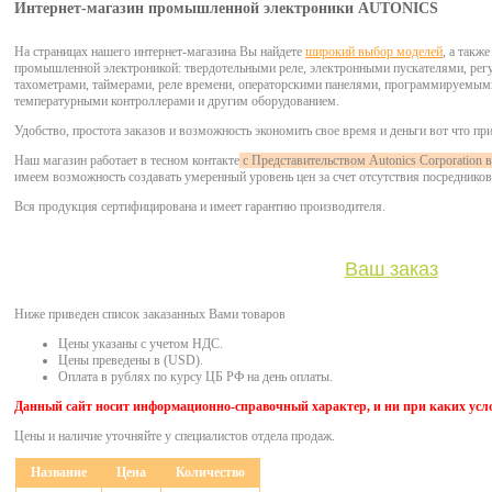
Интернет-магазин промышленной электроники AUTONICS
На страницах нашего интернет-магазина Вы найдете
широкий выбор моделей
, а такж
промышленной электроникой: твердотельными реле, электронными пускателями, рег
тахометрами, таймерами, реле времени, операторскими панелями, программируемы
температурными контроллерами и другим оборудованием.
Удобство, простота заказов и возможность экономить свое время и деньги вот что пр
Наш магазин работает в тесном контакте
с Представительством Autonics Corporati
имеем возможность создавать умеренный уровень цен за счет отсутствия посредников
Вся продукция сертифицирована и имеет гарантию производителя.
Ваш заказ
Ниже приведен список заказанных Вами товаров
Цены указаны с учетом НДС.
Цены преведены в (USD).
Оплата в рублях по курсу ЦБ РФ на день оплаты.
Данный сайт носит информационно-справочный характер, и ни при каких усло
Цены и наличие уточняйте у специалистов отдела продаж.
Название
Цена
Количество