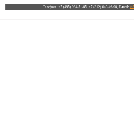
Телефон :
+7 (495) 984-51-05, +7 (812) 640-46-90
, E-mail:
in