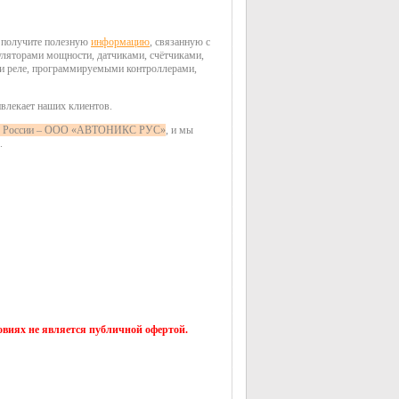
е получите полезную
информацию
, связанную с
уляторами мощности, датчиками, счётчиками,
ми реле, программируемыми контроллерами,
ивлекает наших клиентов.
on в России – ООО «АВТОНИКС РУС»
, и мы
.
виях не является публичной офертой.